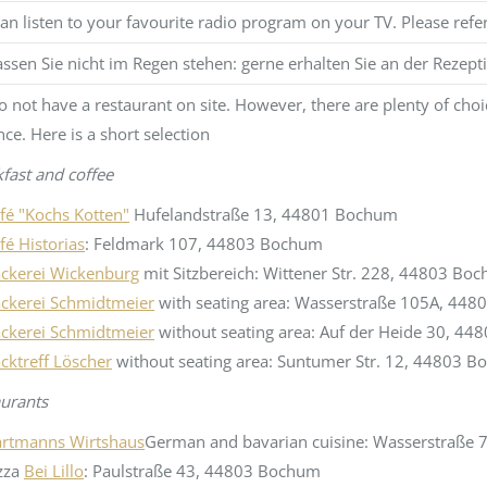
an listen to your favourite radio program on your TV. Please refer 
assen Sie nicht im Regen stehen: gerne erhalten Sie an der Rezep
 not have a restaurant on site. However, there are plenty of cho
nce. Here is a short selection
fast and coffee
fé "Kochs Kotten"
Hufelandstraße 13, 44801 Bochum
fé Historias
: Feldmark 107, 44803 Bochum
ckerei Wickenburg
mit Sitzbereich: Wittener Str. 228, 44803 Bo
ckerei Schmidtmeier
with seating area: Wasserstraße 105A, 44
ckerei Schmidtmeier
without seating area: Auf der Heide 30, 4
cktreff Löscher
without seating area: Suntumer Str. 12, 44803 
urants
rtmanns Wirtshaus
German and bavarian cuisine: Wasserstraße
zza
Bei Lillo
: Paulstraße 43, 44803 Bochum