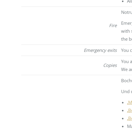
Al
Notr
Emerg
Fire
with 
the b
Emergency exits
You c
You a
Copies
We ar
Bochu
Und d
.
M
.
B
.
B
M