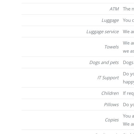
ATM
The n
Luggage
You c
Luggage service
We ar
We ar
Towels
we as
Dogs and pets
Dogs 
Do yo
IT Support
happy
Children
If re
Pillows
Do yo
You a
Copies
We ar