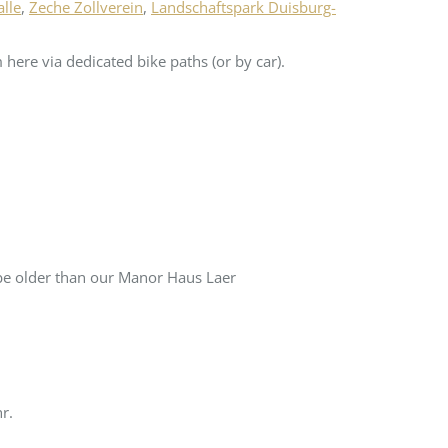
lle
,
Zeche Zollverein
,
Landschaftspark Duisburg-
here via dedicated bike paths (or by car).
 be older than our Manor Haus Laer
r.