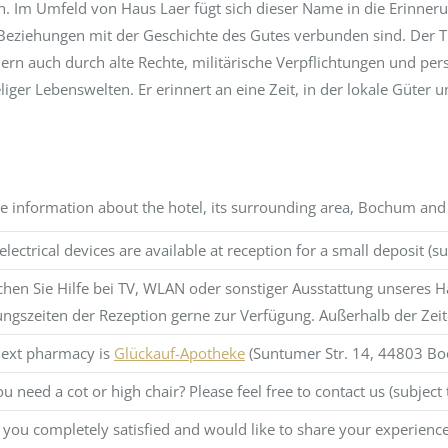
en. Im Umfeld von Haus Laer fügt sich dieser Name in die Erinner
eziehungen mit der Geschichte des Gutes verbunden sind. Der Titel
ern auch durch alte Rechte, militärische Verpflichtungen und per
liger Lebenswelten. Er erinnert an eine Zeit, in der lokale Güte
me information about the hotel, its surrounding area, Bochum and
r electrical devices are available at reception for a small deposit (sub
hen Sie Hilfe bei TV, WLAN oder sonstiger Ausstattung unseres 
ngszeiten der Rezeption gerne zur Verfügung. Außerhalb der Zei
next pharmacy is
Glückauf-Apotheke
(Suntumer Str. 14, 44803 B
u need a cot or high chair? Please feel free to contact us (subject t
you completely satisfied and would like to share your experienc