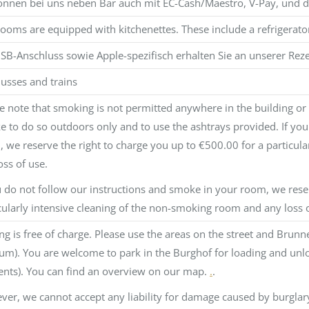
önnen bei uns neben Bar auch mit EC-Cash/Maestro, V-Pay, und d
ooms are equipped with kitchenettes. These include a refrigerator,
SB-Anschluss sowie Apple-spezifisch erhalten Sie an unserer Reze
usses and trains
e note that smoking is not permitted anywhere in the building or
 to do so outdoors only and to use the ashtrays provided. If you
 we reserve the right to charge you up to €500.00 for a particul
oss of use.
u do not follow our instructions and smoke in your room, we rese
cularly intensive cleaning of the non-smoking room and any loss o
ng is free of charge. Please use the areas on the street and Bru
m). You are welcome to park in the Burghof for loading and unloa
ents). You can find an overview on our map.
.
.
er, we cannot accept any liability for damage caused by burglary