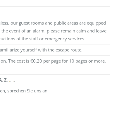
ess, our guest rooms and public areas are equipped
In the event of an alarm, please remain calm and leave
ructions of the staff or emergency services.
amiliarize yourself with the escape route.
n. The cost is €0.20 per page for 10 pages or more.
A
.
Z
,
.
.
.
.
en, sprechen Sie uns an!