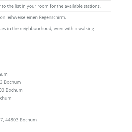
to the list in your room for the available stations.
tion leihweise einen Regenschirm.
ices in the neighbourhood, even within walking
chum
803 Bochum
4803 Bochum
Bochum
 77, 44803 Bochum