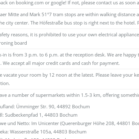
ack on booking.com or google! If not, please contact us as soon a
aer Mitte and Mark 51°7 tram stops are within walking distance an
he city center. The Höfestraße bus stop is right next to the hotel
afety reasons, it is prohibited to use your own electrical applia
roning board
-in is from 3 p.m. to 6 p.m. at the reception desk. We are happy t
. We accept all major credit cards and cash for payment.
e vacate your room by 12 noon at the latest. Please leave your ke
tion.
ve a number of supermarkets within 1.5-3 km, offering somethin
ufland: Ümminger Str. 90, 44892 Bochum
dl: Sudbeckenpfad 1, 44803 Bochum
we und Netto: Im Unicenter (Querenburger Höhe 208, 44801 B
eka: Wasserstraße 105a, 44803 Bochum