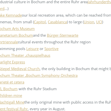
ndustrial culture in Bochum and the entire Ruhr area
Jahrhundertha
ord
…)
ake Kemnade
our local recreation area, which can be reached from 
inemas, from small (
Capitol
,
Casablanca
) to large (
Union
,
UCI
)
ochum Arts Museum
lanetarium Bochum
and the
Bürger-Sternwarte
hrtriennale
cultural events throughout the Ruhr region
wimming pools
Leisure
or
Sportive
chum Theater
.
chauspielhaus
tarlight Express
Stiepel Medieval Church
, the only building in Bochum that might
chum Theater
.
Bochum Symphony Orchestra
arieté et cetera
fL Bochum
with the Ruhr Stadium
hildren mine
achtigall Mine
the only original mine with public access in the Ruh
ent festival Ruhr
, every year in August.