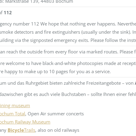
di: Markstraße 139, 44803 Bochum
uf
112
ency number 112 We hope that nothing ever happens. Neverthel
smoke detectors and fire extinguishers (usually under the sink). 
uilding via the signposted emergency exits. Please follow the inst
an reach the outside from every floor via marked routes. Please f
re welcome to have black-and-white photocopies made at receptio
e happy to make up to 10 pages for you as a service.
m und das Ruhrgebiet bieten zahlreiche Freizeitangebote – von
azwischen gibt es auch viele Buchstaben – sollte Ihnen einer fehl
ining museum
ochum Total
, Open Air summer concerts
ochum Railway Museum
any
Bicycle
Trails
, also on old railways