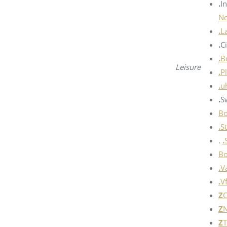
.
I
N
.
L
.
C
.
B
Leisure
.
P
.
u
.
S
Bo
.
S
.
.
Bo
.
V
.
V
Z
C
Z
N
Z
T