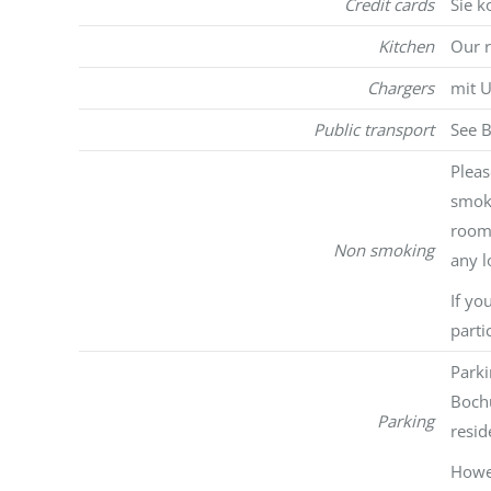
Credit cards
Sie k
Kitchen
Our r
Chargers
mit U
Public transport
See B
Pleas
smoke
room,
Non smoking
any l
If yo
parti
Parki
Bochu
Parking
resid
Howev