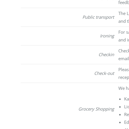
feedb
The L
Public transport
and t
For s
Ironing
and i
Check
Checkin
email
Pleas
Check-out
recep
We ha
Ka
Li
Grocery Shopping
Re
Ed