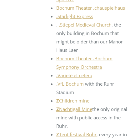
Bochum Theater
.
chauspielhaus
.
Starlight Express
.
.
Stiepel Medieval Church
, the
only building in Bochum that
might be older than our Manor
Haus Laer
Bochum Theater
.
Bochum
Symphony Orchestra
.
Varieté et cetera
.
VfL Bochum
with the Ruhr
Stadium
Z
Children mine
Z
Nachtigall Mine
the only original
mine with public access in the
Ruhr.
Z
Tent festival Ruhr
, every year in