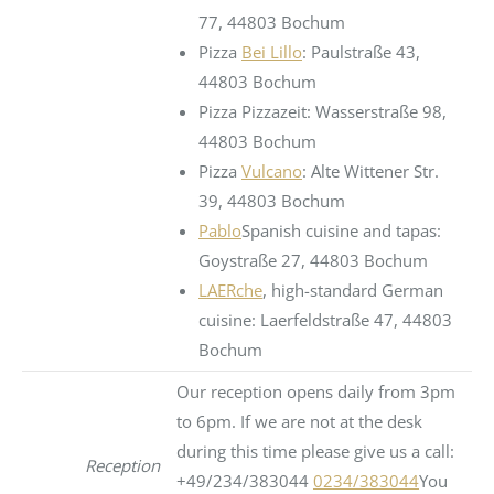
77, 44803 Bochum
Pizza
Bei Lillo
: Paulstraße 43,
44803 Bochum
Pizza Pizzazeit: Wasserstraße 98,
44803 Bochum
Pizza
Vulcano
: Alte Wittener Str.
39, 44803 Bochum
Pablo
Spanish cuisine and tapas:
Goystraße 27, 44803 Bochum
LAERche
, high-standard German
cuisine: Laerfeldstraße 47, 44803
Bochum
Our reception opens daily from 3pm
to 6pm. If we are not at the desk
during this time please give us a call:
Reception
+49/234/383044
0234/383044
You