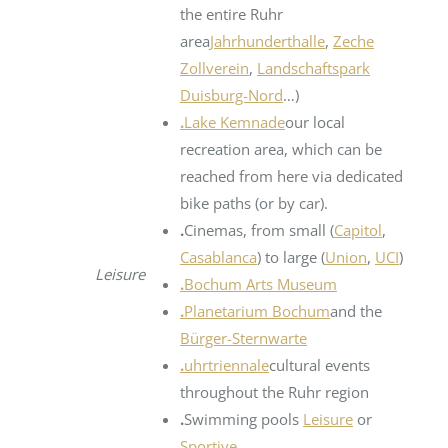
the entire Ruhr
area
Jahrhunderthalle
,
Zeche
Zollverein
,
Landschaftspark
Duisburg-Nord
…)
.
Lake Kemnade
our local
recreation area, which can be
reached from here via dedicated
bike paths (or by car).
.
Cinemas, from small (
Capitol
,
Casablanca
) to large (
Union
,
UCI
)
Leisure
.
Bochum Arts Museum
.
Planetarium Bochum
and the
Bürger-Sternwarte
.
uhrtriennale
cultural events
throughout the Ruhr region
.
Swimming pools
Leisure
or
Sportive